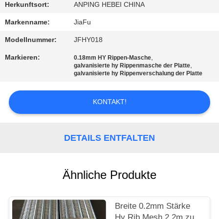
Herkunftsort:
ANPING HEBEI CHINA
TRETEN
Markenname:
JiaFu
SIE
Modellnummer:
JFHY018
MIT
Markieren:
,
0.18mm HY Rippen-Masche
UNS
,
galvanisierte hy Rippenmasche der Platte
galvanisierte hy Rippenverschalung der Platte
IN
VERBINDUNG
KONTAKT!
FORDERN
DETAILS ENTFALTEN
SIE
EIN
Ähnliche Produkte
ZITAT
SITEMAP
Breite 0.2mm Stärke
Hy Rib Mesh 2.2m zu