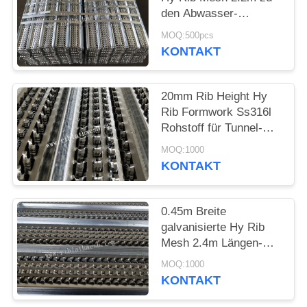
den Abwasser-
PRIVACY
Systemen
MOQ:500pcs
POLICY
KONTAKT
20mm Rib Height Hy
Rib Formwork Ss316l
Rohstoff für Tunnel-
Brücken
MOQ:1000
KONTAKT
0.45m Breite
galvanisierte Hy Rib
Mesh 2.4m Längen-
ausgezeichnete
MOQ:1000
Technikqualität
KONTAKT