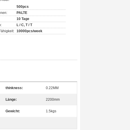
500pcs
onen:
PALTE
10 Tage
:
L / C, T / T
ähigkeit:
10000pcs/week
thinkness:
0.22MM
Länge:
2200mm
Gewicht:
1.5kgs