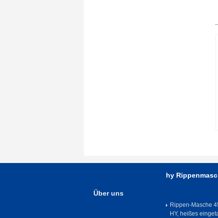
hy Rippenmasc
Über uns
Rippen-Masche 4
HY, heißes einget