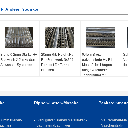
Andere Produkte
Breite 0.2mm Stärke Hy
20mm Rib Height Hy
0.45m Breite
Gal
Rib Mesh 2.2m zu den
Rib Formwork Ss316l
galvanisierte Hy Rib
Me
Abwasser-Systemen
Rohstoff für Tunnel-
Mesh 2.4m Längen-
de
Brücken
ausgezeichnete
Technikqualität
he
Rippen-Latten-Masche
Backsteinmau
50mm Breiten-
Stahl galvanisiertes Metalllatten-
Maurerarbeit-Mau
auchtes
Baumaterial, zum von
Maschendraht