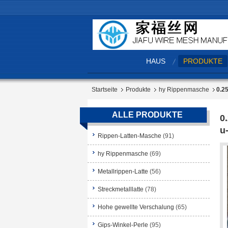
HAUS
PRODUKTE
Startseite
Produkte
hy Rippenmasche
0.2
ALLE PRODUKTE
0
u
Rippen-Latten-Masche
(91)
hy Rippenmasche
(69)
Metallrippen-Latte
(56)
Streckmetalllatte
(78)
Hohe gewellte Verschalung
(65)
Gips-Winkel-Perle
(95)