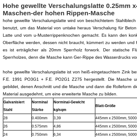
Hohe gewellte Verschalungslatte 0.25mm 
Maschen-der hohen Rippen-Masche
hohe gewellte Verschalungslatte wird von beschichtetem Stahlblec
benutzt, um das Material von untake heraus Verschalung für Beton
Latte und vom u-Musterrippenknochen gemacht. Es kann den konkr
Oberfläche werden, dessen nicht braucht, kümmert zu werden und f
es ist erträglicher als 20mm Sperrholz forwork. Der statische Flü
Sperrholzes, denn die Masche kann Ger-Rippe des Wasserdrucks vo
hohe gewellte Verschalungslatte ist von heiß-eingetauchtem Zink 
F.E. 1991 PO3G1 + F.E. PO2G1 Z275 hergestellt. Die Masche u
gebildet, denen Anschnitt und die Masche und dann die Rolleform di
Material ausgedehnt, um eine erweiterte Masche zu bilden.
Galvanisiert
Norminal
Norminal-Gewicht
Blatt-Größe
Stahl
Stärke
kg/sqm
28
0.400mm
3,39
445mm x 2500mm, 500
26
0.575mm
4,86
445mm x 2500mm, 500
24
0.750mm
6,34
445mm x 2500mm, 500