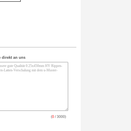
 direkt an uns
(
0
/ 3000)