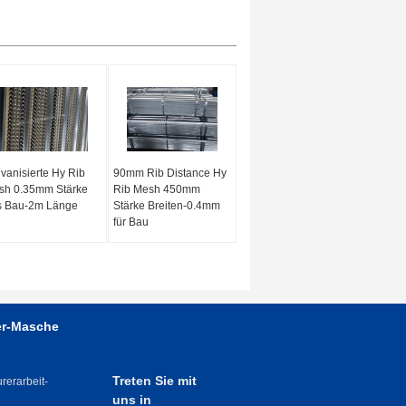
vanisierte Hy Rib
90mm Rib Distance Hy
sh 0.35mm Stärke
Rib Mesh 450mm
s Bau-2m Länge
Stärke Breiten-0.4mm
für Bau
er-Masche
Treten Sie mit
rerarbeit-
uns in