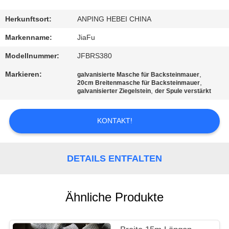
TRETEN
Herkunftsort:
ANPING HEBEI CHINA
SIE
Markenname:
JiaFu
MIT
Modellnummer:
JFBRS380
UNS
Markieren:
,
galvanisierte Masche für Backsteinmauer
,
IN
20cm Breitenmasche für Backsteinmauer
,
galvanisierter Ziegelstein
der Spule verstärkt
VERBINDUNG
KONTAKT!
FORDERN
SIE
DETAILS ENTFALTEN
EIN
ZITAT
Ähnliche Produkte
SITEMAP