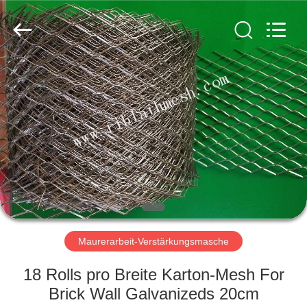
COUNTY
JIAFU
WIRE
MESH
MANUFACTURING
CO.,LTD.
All
Rights
HAUS
Reserved.
PRODUKTE
ÜBER
UNS
FABRIK-
AUSFLUG
Maurerarbeit-Verstärkungsmasche
18 Rolls pro Breite Karton-Mesh For
QUALITÄTSKONTROLLE
Brick Wall Galvanizeds 20cm