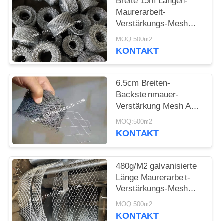
Breite 15m Längen-
Maurerarbeit-
PRIVACY
Verstärkungs-Mesh
POLICY
Galvanized Anti
MOQ:500m2
Crackings 10cm
KONTAKT
6.5cm Breiten-
Backsteinmauer-
Verstärkung Mesh Anti
Cracking 280g/M2
MOQ:500m2
KONTAKT
480g/M2 galvanisierte
Länge Maurerarbeit-
Verstärkungs-Mesh
Diamonds 100m
MOQ:500m2
KONTAKT