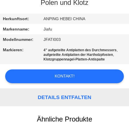
Polen und Klotz
TRETEN
SIE
Herkunftsort:
ANPING HEBEI CHINA
MIT
Markenname:
Jiafu
UNS
Modellnummer:
JFATI003
IN
Markieren:
,
4" aufgeteilte Antiplatten des Durchmessers
,
aufgeteilte Antiplatten der Hartholzpfosten
VERBINDUNG
Klotzgruppennagel-Platten-Antispalte
FORDERN
KONTAKT!
SIE
EIN
DETAILS ENTFALTEN
ZITAT
Ähnliche Produkte
SITEMAP