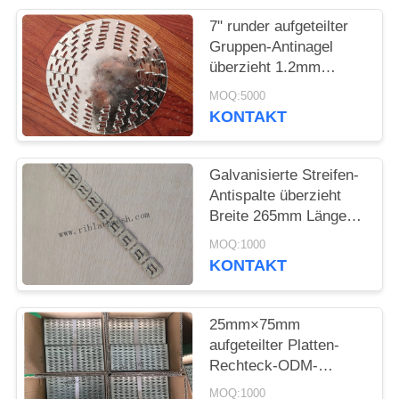
7" runder aufgeteilter
PRIVACY
Gruppen-Antinagel
POLICY
überzieht 1.2mm
Stärke
MOQ:5000
KONTAKT
Galvanisierte Streifen-
Antispalte überzieht
Breite 265mm Längen-
20mm
MOQ:1000
KONTAKT
25mm×75mm
aufgeteilter Platten-
Rechteck-ODM-
Antientwurf
MOQ:1000