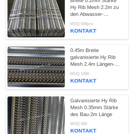
Breite 0.2mm Stärke
Hy Rib Mesh 2.2m zu
PRIVACY
den Abwasser-
POLICY
Systemen
MOQ:500pcs
KONTAKT
0.45m Breite
galvanisierte Hy Rib
Mesh 2.4m Längen-
ausgezeichnete
MOQ:1000
Technikqualität
KONTAKT
Galvanisierte Hy Rib
Mesh 0.35mm Stärke
des Bau-2m Länge
MOQ:500
KONTAKT