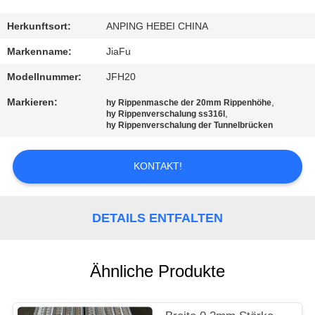
TRETEN
Herkunftsort:
ANPING HEBEI CHINA
SIE
Markenname:
JiaFu
MIT
Modellnummer:
JFH20
UNS
Markieren:
,
hy Rippenmasche der 20mm Rippenhöhe
,
IN
hy Rippenverschalung ss316l
hy Rippenverschalung der Tunnelbrücken
VERBINDUNG
KONTAKT!
FORDERN
SIE
DETAILS ENTFALTEN
EIN
ZITAT
Ähnliche Produkte
SITEMAP