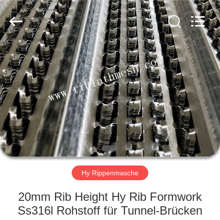
COUNTY
JIAFU
WIRE
MESH
MANUFACTURING
CO.,LTD.
All
Rights
HAUS
Reserved.
PRODUKTE
ÜBER
UNS
FABRIK-
AUSFLUG
Hy Rippenmasche
20mm Rib Height Hy Rib Formwork
QUALITÄTSKONTROLLE
Ss316l Rohstoff für Tunnel-Brücken