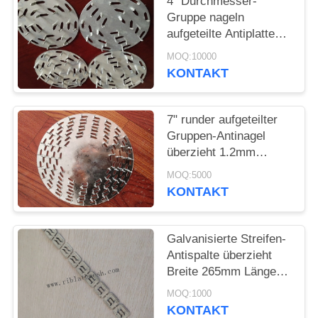
4" Durchmesser-
Gruppe nageln
PRIVACY
aufgeteilte Antiplatten
POLICY
für Hartholz Polen und
MOQ:10000
Klotz
KONTAKT
7" runder aufgeteilter
Gruppen-Antinagel
überzieht 1.2mm
Stärke
MOQ:5000
KONTAKT
Galvanisierte Streifen-
Antispalte überzieht
Breite 265mm Längen-
20mm
MOQ:1000
KONTAKT