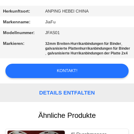
TRETEN
Herkunftsort:
ANPING HEBEI CHINA
SIE
Markenname:
JiaFu
MIT
Modellnummer:
JFAS01
UNS
Markieren:
,
32mm Breiten-Hurrikanbindungen für Binder
IN
galvanisierte Plattenhurrikanbindungen für Binder
,
galvanisierte Hurrikanbindungen der Platte 2x4
VERBINDUNG
KONTAKT!
FORDERN
SIE
DETAILS ENTFALTEN
EIN
ZITAT
Ähnliche Produkte
SITEMAP