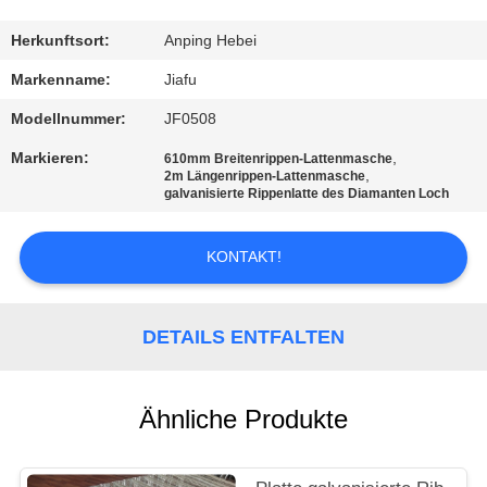
TRETEN
Herkunftsort:
Anping Hebei
SIE
Markenname:
Jiafu
MIT
Modellnummer:
JF0508
UNS
Markieren:
,
610mm Breitenrippen-Lattenmasche
,
IN
2m Längenrippen-Lattenmasche
galvanisierte Rippenlatte des Diamanten Loch
VERBINDUNG
KONTAKT!
FORDERN
SIE
DETAILS ENTFALTEN
EIN
ZITAT
Ähnliche Produkte
SITEMAP