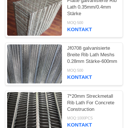
Platte galvanisierte Rib
Lath 0.35mm/0.4mm
PRIVACY
Stärke
POLICY
MOQ:500
KONTAKT
Jf0708 galvanisierte
Breite Rib Lath Meshs
0.28mm Stärke-600mm
MOQ:500
KONTAKT
7*20mm Streckmetall
Rib Lath For Concrete
Construction
MOQ:1000PCS
KONTAKT