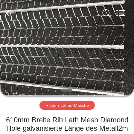
COUNTY
JIAFU
WIRE
MESH
MANUFACTURING
CO.,LTD.
All
Rights
HAUS
Reserved.
PRODUKTE
ÜBER
UNS
FABRIK-
AUSFLUG
Rippen-Latten-Masche
610mm Breite Rib Lath Mesh Diamond
QUALITÄTSKONTROLLE
Hole galvanisierte Länge des Metall2m