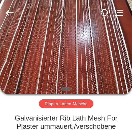
COUNTY
JIAFU
WIRE
MESH
MANUFACTURING
CO.,LTD.
All
Rights
HAUS
Reserved.
PRODUKTE
ÜBER
UNS
FABRIK-
AUSFLUG
Rippen-Latten-Masche
Galvanisierter Rib Lath Mesh For
QUALITÄTSKONTROLLE
Plaster ummauert,/verschobene