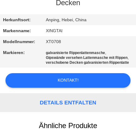
Decken
TRETEN
SIE
Herkunftsort:
Anping, Hebei, China
MIT
Markenname:
XINGTAI
UNS
Modellnummer:
XT0708
IN
Markieren:
,
galvanisierte Rippenlattenmasche
,
Gipswände versehen Lattenmasche mit Rippen
VERBINDUNG
verschobene Decken galvanisierten Rippenlatte
FORDERN
KONTAKT!
SIE
EIN
DETAILS ENTFALTEN
ZITAT
Ähnliche Produkte
SITEMAP