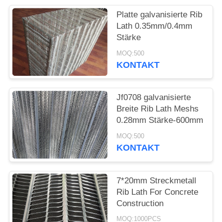
Platte galvanisierte Rib
PRIVACY
Lath 0.35mm/0.4mm
POLICY
Stärke
MOQ:500
KONTAKT
Jf0708 galvanisierte
Breite Rib Lath Meshs
0.28mm Stärke-600mm
MOQ:500
KONTAKT
7*20mm Streckmetall
Rib Lath For Concrete
Construction
MOQ:1000PCS