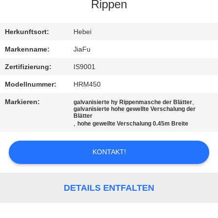
Rippen
TRETEN
SIE
Herkunftsort:
Hebei
MIT
Markenname:
JiaFu
UNS
Zertifizierung:
IS9001
IN
Modellnummer:
HRM450
VERBINDUNG
Markieren:
,
galvanisierte hy Rippenmasche der Blätter
galvanisierte hohe gewellte Verschalung der
Blätter
,
hohe gewellte Verschalung 0.45m Breite
FORDERN
SIE
KONTAKT!
EIN
ZITAT
DETAILS ENTFALTEN
SITEMAP