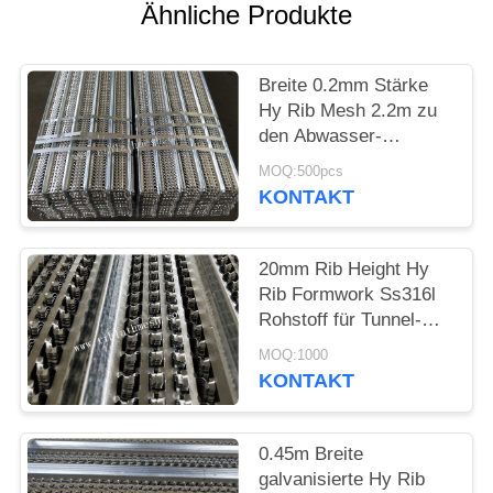
Ähnliche Produkte
PRIVACY
POLICY
Breite 0.2mm Stärke
Hy Rib Mesh 2.2m zu
den Abwasser-
Systemen
MOQ:500pcs
KONTAKT
20mm Rib Height Hy
Rib Formwork Ss316l
Rohstoff für Tunnel-
Brücken
MOQ:1000
KONTAKT
0.45m Breite
galvanisierte Hy Rib