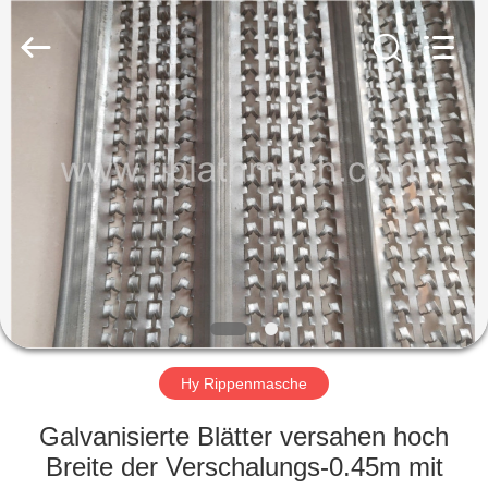
COUNTY
JIAFU
WIRE
MESH
MANUFACTURING
CO.,LTD.
All
Rights
HAUS
Reserved.
PRODUKTE
ÜBER
UNS
FABRIK-
AUSFLUG
Hy Rippenmasche
Galvanisierte Blätter versahen hoch
QUALITÄTSKONTROLLE
Breite der Verschalungs-0.45m mit